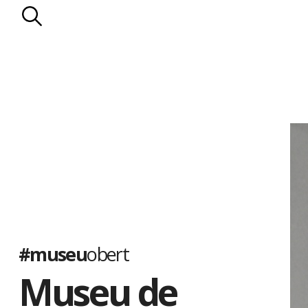
#museu
obert
Museu de