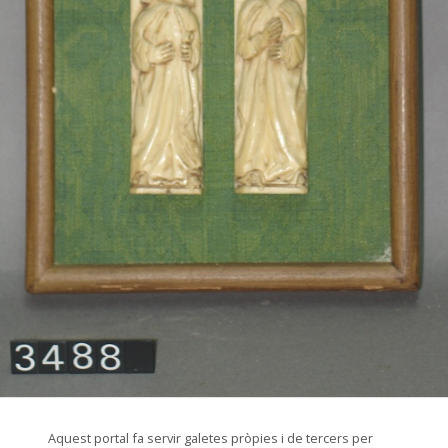
© Arxiu Fotogràfic del Consorci del Patrimoni de Sitges
Aquest portal fa servir galetes pròpies i de tercers per