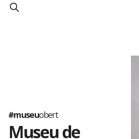
#museu
obert
Museu de