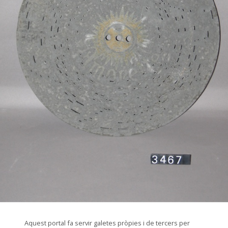
© Arxiu Fotogràfic del Consorci del Patrimoni de Sitges
Aquest portal fa servir galetes pròpies i de tercers per