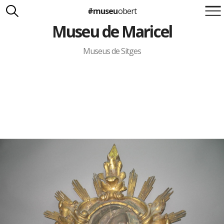
#museu
obert
Museu de Maricel
Suma't a la iniciativa
Carlota Royo
Francesca Barcellona
Museus de Sitges
info@museuobert.cat.
Nota legal