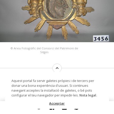
© Arxiu Fotogràfic del Consorci del Patrimoni de
Sitges
cartela ovalada, amb lluna com a motiu
Aquest portal fa servir galetes pròpies i de tercers per
central, i decorada amb elements
donar una bona experiència d'usuari. Si continues
vegetals diversos
navegant acceptes la instal·lació de galetes, o bé pots
configurar el teu navegador per impedir-les.
Nota legal
.
Datació
segle XIX (?)
Acceptar