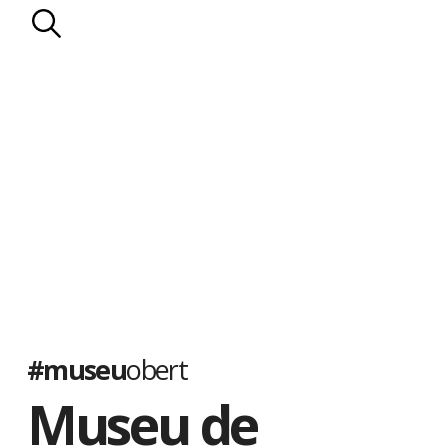
#museu
obert
Museu de