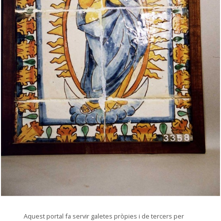
© Arxiu Fotogràfic del Consorci del Patrimoni de Sitges
Aquest portal fa servir galetes pròpies i de tercers per