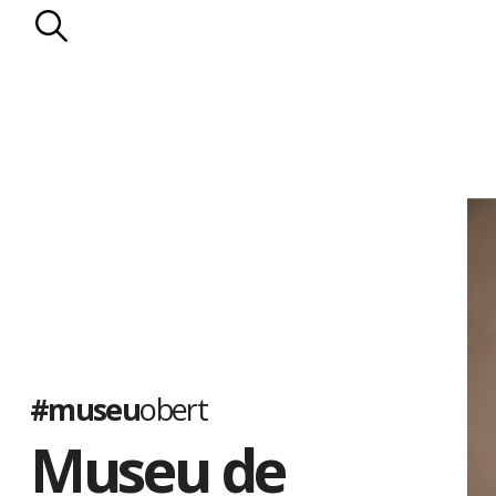
#museu
obert
Museu de