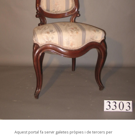
© Arxiu Fotogràfic del Consorci del Patrimoni de Sitges
Aquest portal fa servir galetes pròpies i de tercers per