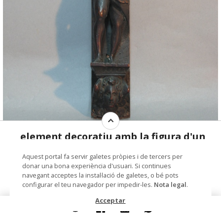
element decoratiu amb la figura d'un
noi despullat, tapant-se el sexe amb un
© Arxiu Fotogràfic del Consorci del Patrimoni de
Aquest portal fa servir galetes pròpies i de tercers per
tros de roba (peanya en forma de cap
Sitges
donar una bona experiència d'usuari. Si continues
alat)
navegant acceptes la instal·lació de galetes, o bé pots
configurar el teu navegador per impedir-les.
Nota legal
.
Col·lecció
Col. Dr. Jesús Pérez-Rosales
Acceptar