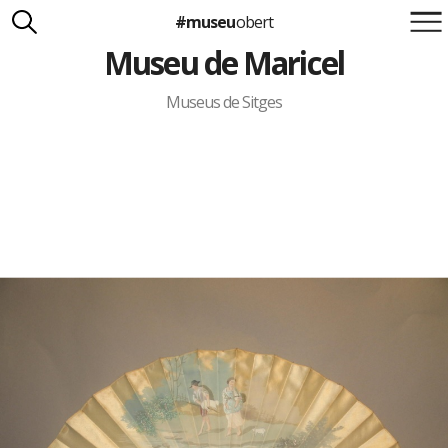
#museu
obert
Museu de Maricel
Suma't a la iniciativa
Carlota Royo
Francesca Barcellona
Museus de Sitges
info@museuobert.cat.
Nota legal