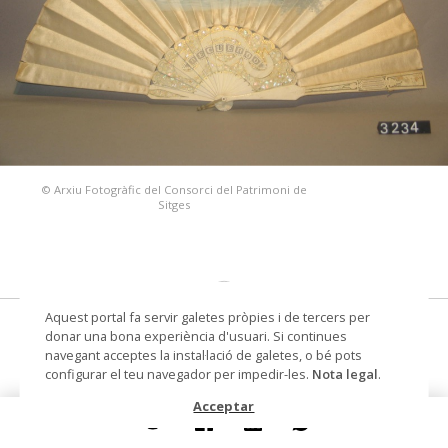
© Arxiu Fotogràfic del Consorci del Patrimoni de
Sitges
Aquest portal fa servir galetes pròpies i de tercers per
ventall
donar una bona experiència d'usuari. Si continues
navegant acceptes la instal·lació de galetes, o bé pots
Datació
últim quart segle XIX - primer
configurar el teu navegador per impedir-les.
Nota legal
.
quart segle XX
Acceptar