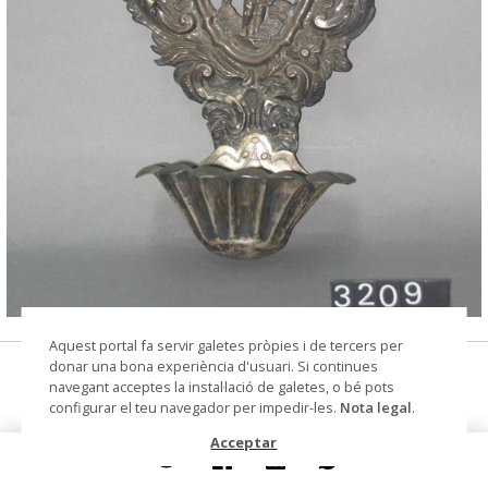
© Arxiu Fotogràfic del Consorci del Patrimoni de
Aquest portal fa servir galetes pròpies i de tercers per
Sitges
donar una bona experiència d'usuari. Si continues
pica beneitera
navegant acceptes la instal·lació de galetes, o bé pots
configurar el teu navegador per impedir-les.
Nota legal
.
Datació
segle XIX
Acceptar