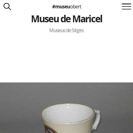
#museu
obert
Museu de Maricel
Suma't a la iniciativa
Carlota Royo
Francesca Barcellona
Museus de Sitges
info@museuobert.cat.
Nota legal