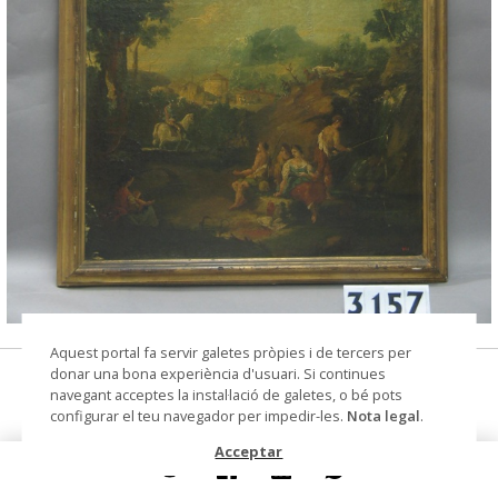
© Arxiu Fotogràfic del Consorci del Patrimoni de
Aquest portal fa servir galetes pròpies i de tercers per
Sitges
donar una bona experiència d'usuari. Si continues
pintura
navegant acceptes la instal·lació de galetes, o bé pots
configurar el teu navegador per impedir-les.
Nota legal
.
Datació
segles XVIII-XIX
Acceptar