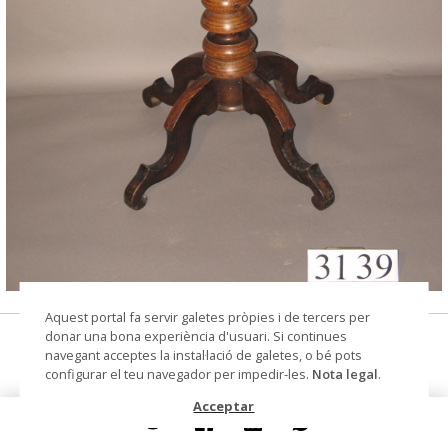
© Arxiu Fotogràfic del Consorci del Patrimoni de
Aquest portal fa servir galetes pròpies i de tercers per
Sitges
donar una bona experiència d'usuari. Si continues
taula vetllador
navegant acceptes la instal·lació de galetes, o bé pots
configurar el teu navegador per impedir-les.
Nota legal
.
Col·lecció
Col. Dr. Jesús Pérez-Rosales
Acceptar