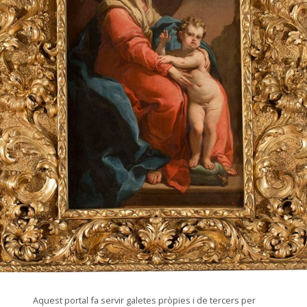
© Arxiu Fotogràfic del Consorci del Patrimoni de Sitges
Aquest portal fa servir galetes pròpies i de tercers per