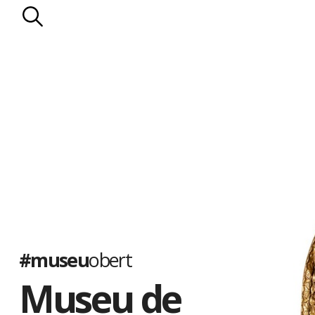
#museu
obert
Museu de