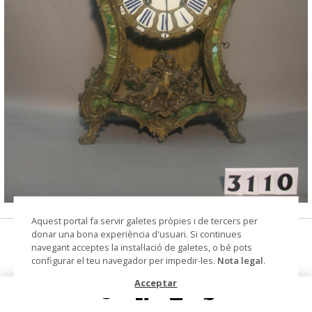
© Arxiu Fotogràfic del Consorci del Patrimoni de
Aquest portal fa servir galetes pròpies i de tercers per
Sitges
donar una bona experiència d'usuari. Si continues
rellotge
navegant acceptes la instal·lació de galetes, o bé pots
configurar el teu navegador per impedir-les.
Nota legal
.
Col·lecció
Col. Dr. Jesús Pérez-Rosales
Acceptar