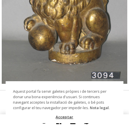
© Arxiu Fotogràfic del Consorci del Patrimoni de
Aquest portal fa servir galetes pròpies i de tercers per
Sitges
donar una bona experiència d'usuari. Si continues
Lleó
navegant acceptes la instal·lació de galetes, o bé pots
configurar el teu navegador per impedir-les.
Nota legal
.
escultura
Acceptar