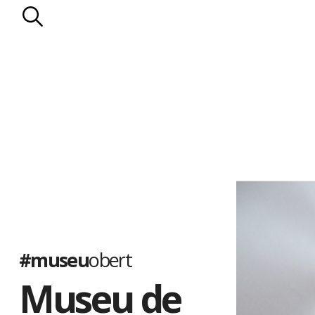
#museu
obert
Museu de