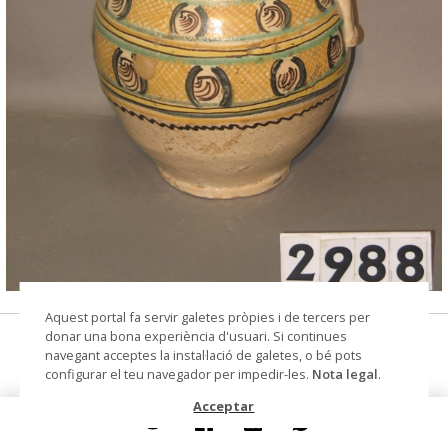
© Arxiu Fotogràfic del Consorci del Patrimoni de
Aquest portal fa servir galetes pròpies i de tercers per
Sitges
donar una bona experiència d'usuari. Si continues
gerra
navegant acceptes la instal·lació de galetes, o bé pots
configurar el teu navegador per impedir-les.
Nota legal
.
Datació
segle XIX
Acceptar