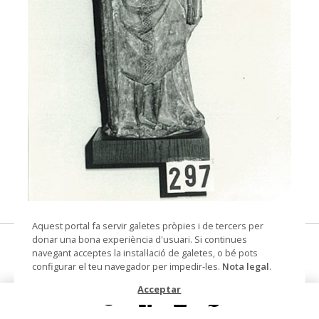
© Arxiu Fotogràfic del Consorci del Patrimoni de
Aquest portal fa servir galetes pròpies i de tercers per
Sitges
donar una bona experiència d'usuari. Si continues
Bisbe
navegant acceptes la instal·lació de galetes, o bé pots
configurar el teu navegador per impedir-les.
Nota legal
.
figura
Acceptar