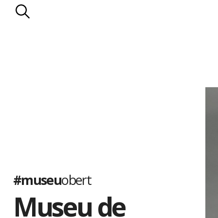
#museu
obert
Museu de