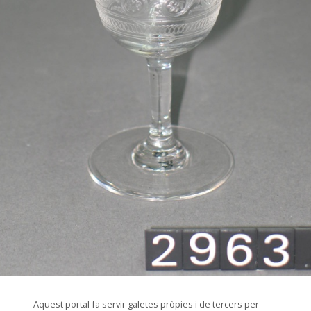
© Arxiu Fotogràfic del Consorci del Patrimoni de Sitges
Aquest portal fa servir galetes pròpies i de tercers per