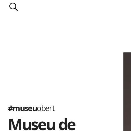
#museu
obert
Museu de