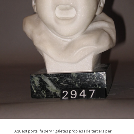
© Arxiu Fotogràfic del Consorci del Patrimoni de Sitges
Aquest portal fa servir galetes pròpies i de tercers per