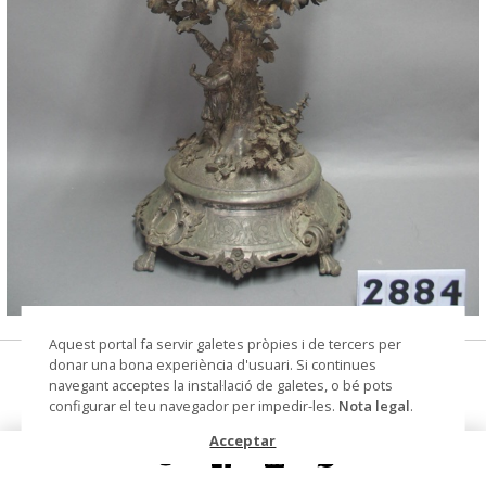
© Arxiu Fotogràfic del Consorci del Patrimoni de
Aquest portal fa servir galetes pròpies i de tercers per
Sitges
donar una bona experiència d'usuari. Si continues
fruitera
navegant acceptes la instal·lació de galetes, o bé pots
configurar el teu navegador per impedir-les.
Nota legal
.
Col·lecció
Col. Dr. Jesús Pérez-Rosales
Acceptar