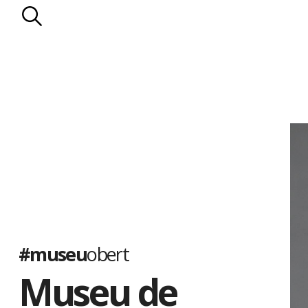
#museu
obert
Museu de