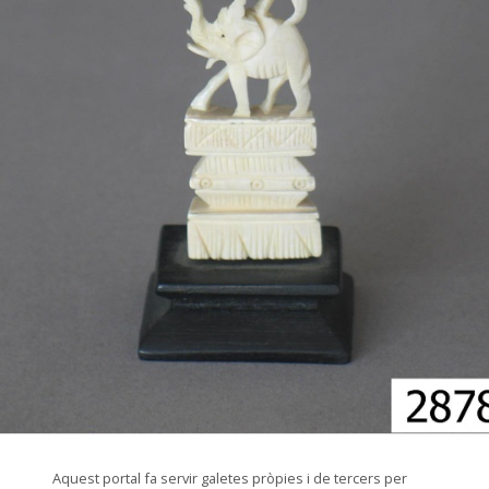
© Arxiu Fotogràfic del Consorci del Patrimoni de Sitges
Aquest portal fa servir galetes pròpies i de tercers per