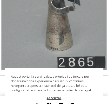
© Arxiu Fotogràfic del Consorci del Patrimoni de
Aquest portal fa servir galetes pròpies i de tercers per
Sitges
donar una bona experiència d'usuari. Si continues
Figura d'àngel amb la batuta
navegant acceptes la instal·lació de galetes, o bé pots
configurar el teu navegador per impedir-les.
Nota legal
.
campana
Acceptar