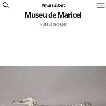
#museu
obert
Museu de Maricel
Suma't a la iniciativa
Carlota Royo
Francesca Barcellona
Museus de Sitges
info@museuobert.cat.
Nota legal