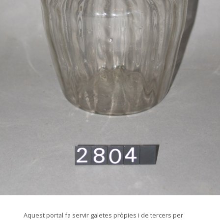
© Arxiu Fotogràfic del Consorci del Patrimoni de Sitges
Aquest portal fa servir galetes pròpies i de tercers per