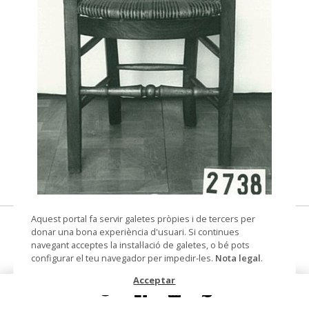
© Arxiu Fotogràfic del Consorci del Patrimoni de
Aquest portal fa servir galetes pròpies i de tercers per
cadira
Sitges
donar una bona experiència d'usuari. Si continues
navegant acceptes la instal·lació de galetes, o bé pots
Datació
finals segle XVIII - principis segle
configurar el teu navegador per impedir-les.
Nota legal
.
XIX
Acceptar