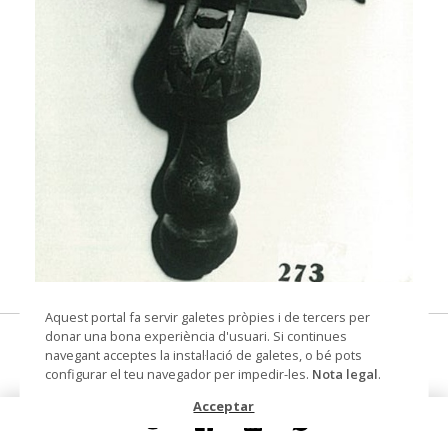
© Arxiu Fotogràfic del Consorci del Patrimoni de
Aquest portal fa servir galetes pròpies i de tercers per
Sitges
donar una bona experiència d'usuari. Si continues
Àguila
navegant acceptes la instal·lació de galetes, o bé pots
configurar el teu navegador per impedir-les.
Nota legal
.
escultura
Acceptar