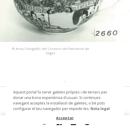
© Arxiu Fotogràfic del Consorci del Patrimoni de
Sitges
Aquest portal fa servir galetes pròpies i de tercers per
tassa
donar una bona experiència d'usuari. Si continues
navegant acceptes la instal·lació de galetes, o bé pots
Autoria
Decoració Hong Kong (escola /
configurar el teu navegador per impedir-les.
Nota legal
.
taller)
Acceptar