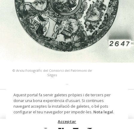
© Arxiu Fotogràfic del Consorci del Patrimoni de
Sitges
Aquest portal fa servir galetes pròpies i de tercers per
plat
donar una bona experiència d'usuari. Si continues
navegant acceptes la instal·lació de galetes, o bé pots
Autoria
Decoració Hong Kong (escola /
configurar el teu navegador per impedir-les.
Nota legal
.
taller)
Acceptar