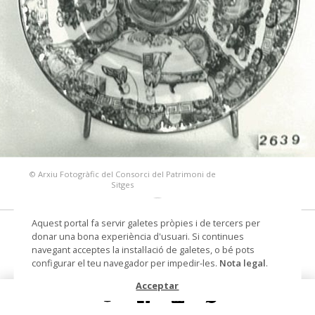
© Arxiu Fotogràfic del Consorci del Patrimoni de
Sitges
Aquest portal fa servir galetes pròpies i de tercers per
plat
donar una bona experiència d'usuari. Si continues
navegant acceptes la instal·lació de galetes, o bé pots
Autoria
Decoració Hong Kong (escola /
configurar el teu navegador per impedir-les.
Nota legal
.
taller)
Acceptar