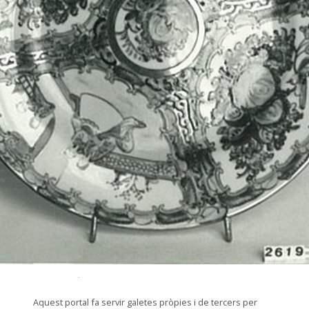
© Arxiu Fotogràfic del Consorci del Patrimoni de Sitges
Aquest portal fa servir galetes pròpies i de tercers per