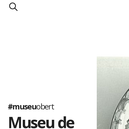
#museu
obert
Museu de