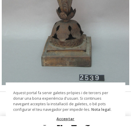
© Arxiu Fotogràfic del Consorci del Patrimoni de
Aquest portal fa servir galetes pròpies i de tercers per
Sitges
donar una bona experiència d'usuari. Si continues
candeler de sobretaula
navegant acceptes la instal·lació de galetes, o bé pots
configurar el teu navegador per impedir-les.
Nota legal
.
Datació
segle XVIII
Acceptar