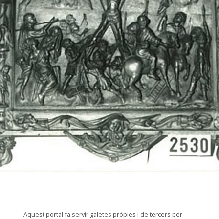
© Arxiu Fotogràfic del Consorci del Patrimoni de Sitges
Aquest portal fa servir galetes pròpies i de tercers per