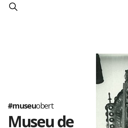
#museu
obert
Museu de