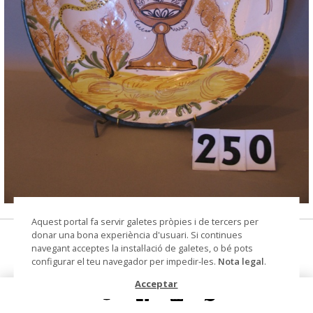
© Arxiu Fotogràfic del Consorci del Patrimoni de
Aquest portal fa servir galetes pròpies i de tercers per
Sitges
donar una bona experiència d'usuari. Si continues
plat
navegant acceptes la instal·lació de galetes, o bé pots
configurar el teu navegador per impedir-les.
Nota legal
.
Datació
Segle XIX
Acceptar