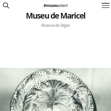
#museu
obert
Museu de Maricel
Suma't a la iniciativa
Carlota Royo
Francesca Barcellona
Museus de Sitges
info@museuobert.cat.
Nota legal