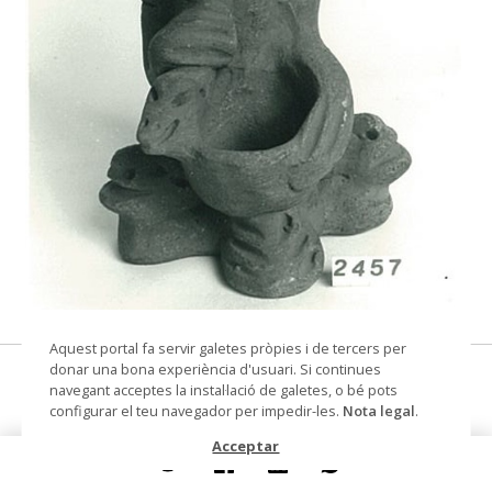
© Arxiu Fotogràfic del Consorci del Patrimoni de
Aquest portal fa servir galetes pròpies i de tercers per
Sitges
donar una bona experiència d'usuari. Si continues
escultura / encenser (?)
navegant acceptes la instal·lació de galetes, o bé pots
configurar el teu navegador per impedir-les.
Nota legal
.
Datació
1000-1975
Acceptar