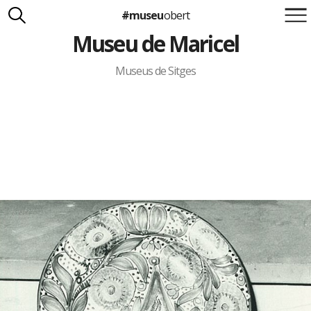
#museu
obert
Museu de Maricel
Suma't a la iniciativa
Carlota Royo
Francesca Barcellona
Museus de Sitges
info@museuobert.cat.
Nota legal