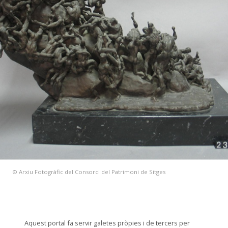
© Arxiu Fotogràfic del Consorci del Patrimoni de Sitges
Aquest portal fa servir galetes pròpies i de tercers per