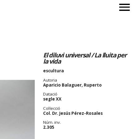
El diluvi universal / La lluita per
la vida
escultura
Autoria
Aparicio Balaguer, Ruperto
Datació
segle XX
Col·lecció
Col. Dr. Jesús Pérez-Rosales
Núm. inv.
2.305