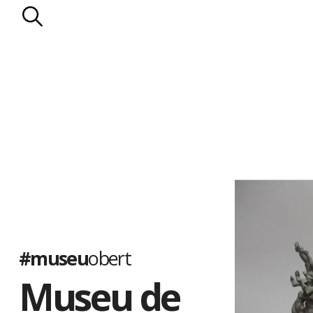
#museu
obert
Museu de