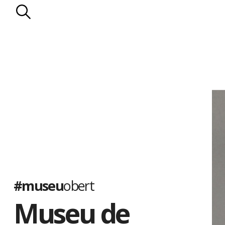
#museu
obert
Museu de