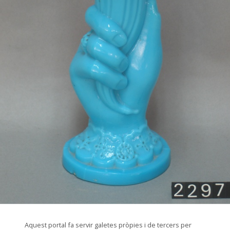
© Arxiu Fotogràfic del Consorci del Patrimoni de Sitges
Aquest portal fa servir galetes pròpies i de tercers per