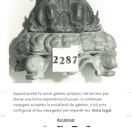
© Arxiu Fotogràfic del Consorci del Patrimoni de
Aquest portal fa servir galetes pròpies i de tercers per
Sitges
donar una bona experiència d'usuari. Si continues
Deesa Kuan-Yin
navegant acceptes la instal·lació de galetes, o bé pots
configurar el teu navegador per impedir-les.
Nota legal
.
escultura
Acceptar