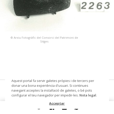
© Arxiu Fotogràfic del Consorci del Patrimoni de
Sitges
Aquest portal fa servir galetes pròpies i de tercers per
donar una bona experiència d'usuari. Si continues
destral
navegant acceptes la instal·lació de galetes, o bé pots
configurar el teu navegador per impedir-les.
Nota legal
.
Datació
300-91000 dC
Acceptar