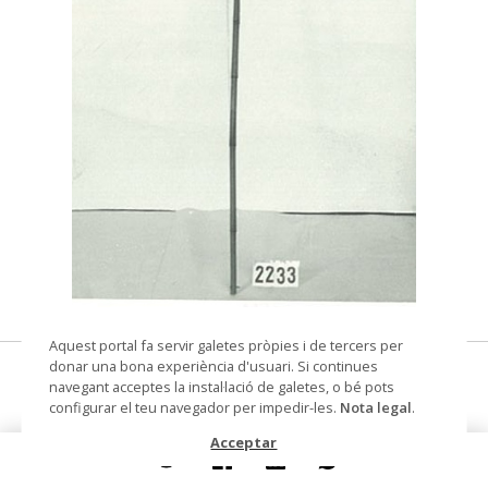
© Arxiu Fotogràfic del Consorci del Patrimoni de
Aquest portal fa servir galetes pròpies i de tercers per
Sitges
donar una bona experiència d'usuari. Si continues
llança
navegant acceptes la instal·lació de galetes, o bé pots
configurar el teu navegador per impedir-les.
Nota legal
.
Lloc d'execució
Filipines
Acceptar