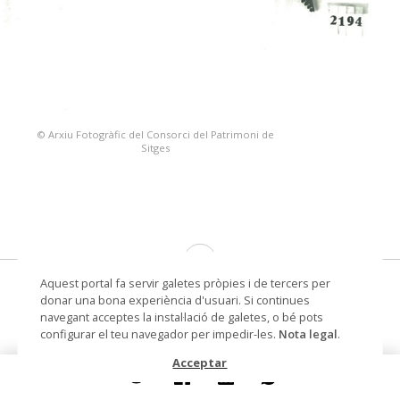
© Arxiu Fotogràfic del Consorci del Patrimoni de
Sitges
Aquest portal fa servir galetes pròpies i de tercers per
krish (arma de combat de tribus
donar una bona experiència d'usuari. Si continues
marineres)
navegant acceptes la instal·lació de galetes, o bé pots
configurar el teu navegador per impedir-les.
Nota legal
.
Lloc d'execució
Sud de Filipines
Acceptar