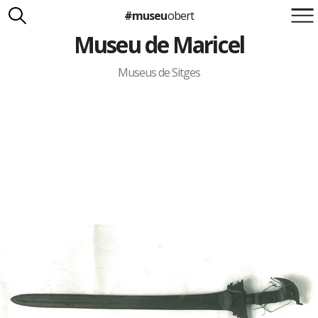
#museu
obert
Museu de Maricel
Suma't a la iniciativa
Carlota Royo
Francesca Barcellona
Museus de Sitges
info@museuobert.cat.
Nota legal