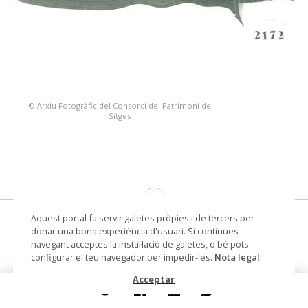
© Arxiu Fotogràfic del Consorci del Patrimoni de
Sitges
Aquest portal fa servir galetes pròpies i de tercers per
krish (arma de combat de tribus
donar una bona experiència d'usuari. Si continues
marineres)
navegant acceptes la instal·lació de galetes, o bé pots
configurar el teu navegador per impedir-les.
Nota legal
.
Lloc d'execució
Sud de Filipines
Acceptar