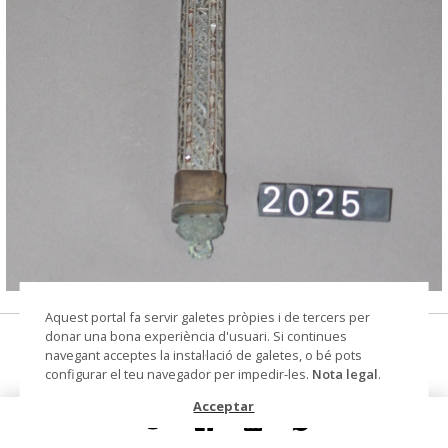
© Arxiu Fotogràfic del Consorci del Patrimoni de
Aquest portal fa servir galetes pròpies i de tercers per
Sitges
donar una bona experiència d'usuari. Si continues
creu
navegant acceptes la instal·lació de galetes, o bé pots
configurar el teu navegador per impedir-les.
Nota legal
.
Col·lecció
Col. Dr. Jesús Pérez-Rosales
Acceptar