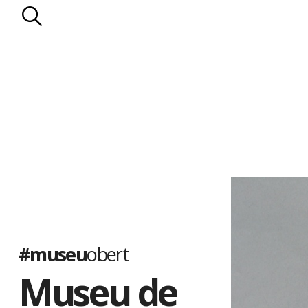
#museu
obert
Museu de