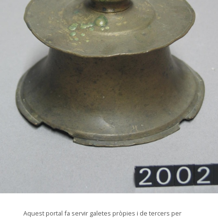
© Arxiu Fotogràfic del Consorci del Patrimoni de Sitges
Aquest portal fa servir galetes pròpies i de tercers per