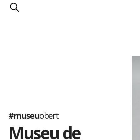
#museu
obert
Museu de