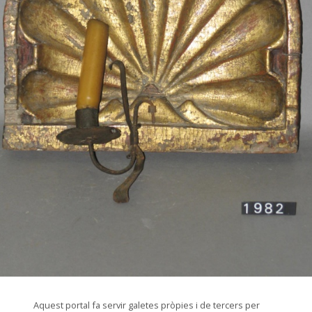
© Arxiu Fotogràfic del Consorci del Patrimoni de Sitges
Aquest portal fa servir galetes pròpies i de tercers per