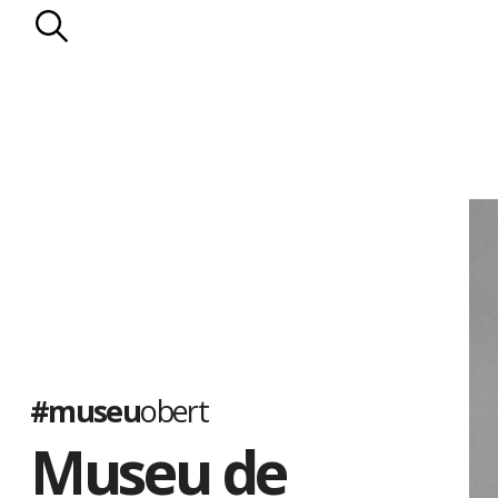
#museu
obert
Museu de