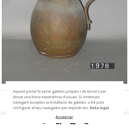
© Arxiu Fotogràfic del Consorci del Patrimoni de
Aquest portal fa servir galetes pròpies i de tercers per
Sitges
donar una bona experiència d'usuari. Si continues
gerro
navegant acceptes la instal·lació de galetes, o bé pots
configurar el teu navegador per impedir-les.
Nota legal
.
Col·lecció
Col. Dr. Jesús Pérez-Rosales
Acceptar