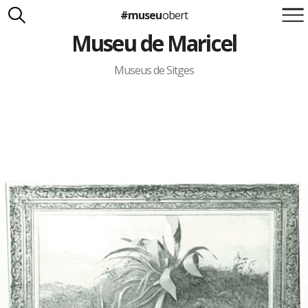
#museu
obert
Museu de Maricel
Suma't a la iniciativa
Carlota Royo
Francesca Barcellona
Museus de Sitges
info@museuobert.cat.
Nota legal