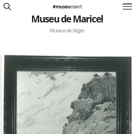
#museu
obert
Museu de Maricel
Suma't a la iniciativa
Carlota Royo
Francesca Barcellona
Museus de Sitges
info@museuobert.cat.
Nota legal