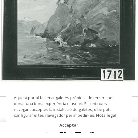
© Arxiu Fotogràfic del Consorci del Patrimoni de
Sitges
Aquest portal fa servir galetes pròpies i de tercers per
donar una bona experiència d'usuari. Si continues
pintura
navegant acceptes la instal·lació de galetes, o bé pots
configurar el teu navegador per impedir-les.
Nota legal
.
Autoria
Miret, J.
Acceptar